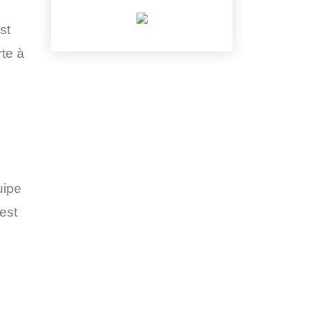
st
rte à
uipe
'est